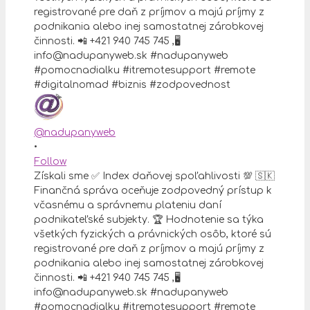
@nadupanyweb
•
Follow
Získali sme ✅ Index daňovej spoľahlivosti 💯 🇸🇰
Finančná správa oceňuje zodpovedný prístup k
včasnému a správnemu plateniu daní
podnikateľské subjekty. 🏆 Hodnotenie sa týka
všetkých fyzických a právnických osôb, ktoré sú
registrované pre daň z príjmov a majú príjmy z
podnikania alebo inej samostatnej zárobkovej
činnosti. 📲 +421 940 745 745 ,🖥
info@nadupanyweb.sk #nadupanyweb
#pomocnadialku #itremotesupport #remote