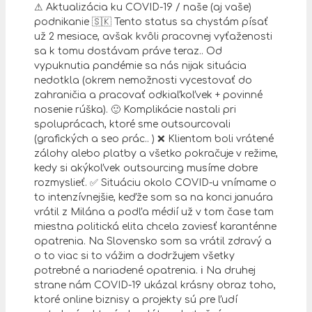
⚠ Aktualizácia ku COVID-19 / naše (aj vaše)
podnikanie 🇸🇰 Tento status sa chystám písať
už 2 mesiace, avšak kvôli pracovnej vyťaženosti
sa k tomu dostávam práve teraz.. Od
vypuknutia pandémie sa nás nijak situácia
nedotkla (okrem nemožnosti vycestovať do
zahraničia a pracovať odkiaľkoľvek + povinné
nosenie rúška). 🙂 Komplikácie nastali pri
spoluprácach, ktoré sme outsourcovali
(grafických a seo prác.. ) ❌ Klientom boli vrátené
zálohy alebo platby a všetko pokračuje v režime,
kedy si akýkoľvek outsourcing musíme dobre
rozmyslieť. ✅ Situáciu okolo COVID-u vnímame o
to intenzívnejšie, keďže som sa na konci januára
vrátil z Milána a podľa médií už v tom čase tam
miestna politická elita chcela zaviesť karanténne
opatrenia. Na Slovensko som sa vrátil zdravý a
o to viac si to vážim a dodržujem všetky
potrebné a nariadené opatrenia. ℹ Na druhej
strane nám COVID-19 ukázal krásny obraz toho,
ktoré online biznisy a projekty sú pre ľudí