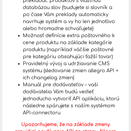
prekladač produktov s vlastnou
databázou slov (budujete si slovník a
po čase Vám preklady automaticky
navrhuje systém a vy ho len jednotlivo
alebo hromadne schvaľujete)
Možnosť definície extra poštovného k
cene produktu na základe kategórie
produktu (napríklad väčšie poštovné
pre kategóriu obsahujúci ťažší tovar)
Pravidelný vývoj a udržiavanie CMS
systému (sledovanie zmien allegro API +
ich changelog zmien)
Manuál pre dodávateľov – vaši
dodávatelia Vám budú vedieť
jednoducho vytvoriť API aplikáciu, ktorú
následne spárujete s naším systémom
API-connectoru
Upozorňujeme, že na základe zmeny