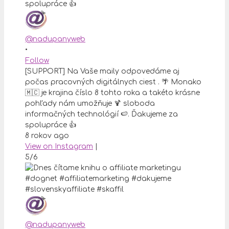
@nadupanyweb
•
Follow
[SUPPORT] Na Vaše maily odpovedáme aj
počas pracovných digitálnych ciest . 🌴 Monako
🇲🇨 je krajina číslo 8 tohto roka a takéto krásne
pohľady nám umožňuje 🍹 sloboda
informačných technológií 🍉. Ďakujeme za
spolupráce 👍
8 rokov ago
View on Instagram
|
5/6
@nadupanyweb