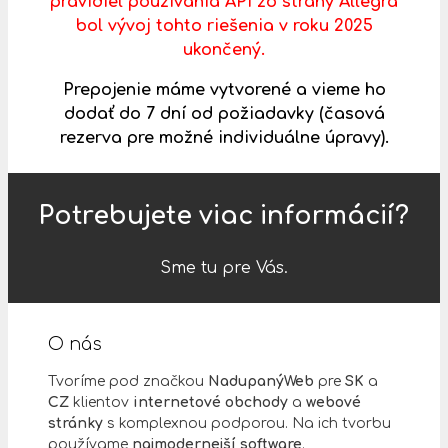
pravidiel používania API zo strany Allegra
bol vývoj tohto riešenia v roku 2025
ukončený.
Prepojenie máme vytvorené a vieme ho
dodať do 7 dní od požiadavky (časová
rezerva pre možné individuálne úpravy).
Potrebujete viac informácií?
Sme tu pre Vás.
O nás
Tvoríme pod značkou
NadupanýWeb
pre
SK
a
CZ
klientov
internetové obchody
a
webové
stránky
s komplexnou podporou. Na ich tvorbu
používame
najmodernejší software
.