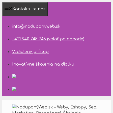
Preskočiť
Kontaktujte nás
na
❗️Dostupnosť
obsah
technickej
podpory
info@nadupanyweb.sk
✅
10.08.2026
+421 940 745 745 (volať po dohode)
–
14.08.2026
Vzdialený prístup
✅
Inovatívne školenia na diaľku