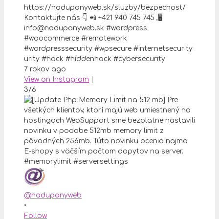
https://nadupanyweb.sk/sluzby/bezpecnost/
Kontaktujte nás 👇 📲 +421 940 745 745 ,🖥
info@nadupanyweb.sk #wordpress
#woocommerce #remotework
#wordpresssecurity #wpsecure #internetsecurity
urity #hack #hiddenhack #cybersecurity
7 rokov ago
View on Instagram
|
3/6
@nadupanyweb
•
Follow