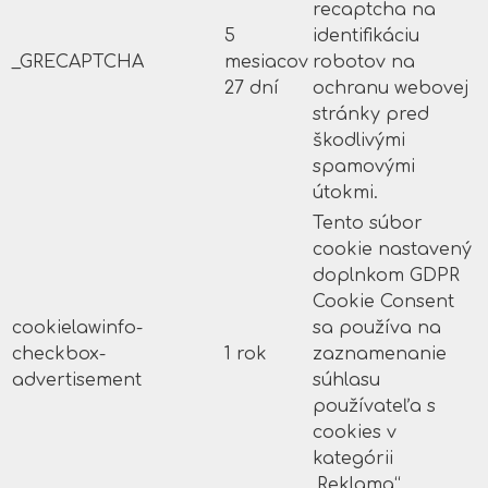
recaptcha na
5
identifikáciu
_GRECAPTCHA
mesiacov
robotov na
27 dní
ochranu webovej
stránky pred
škodlivými
spamovými
útokmi.
Tento súbor
cookie nastavený
doplnkom GDPR
Cookie Consent
cookielawinfo-
sa používa na
checkbox-
1 rok
zaznamenanie
advertisement
súhlasu
používateľa s
cookies v
kategórii
„Reklama“.