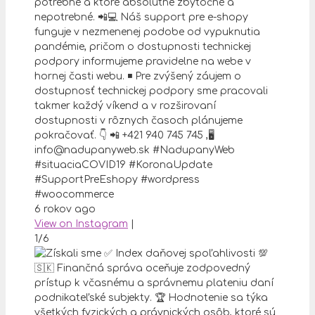
potrebné a ktoré absolútne zbytočné a
nepotrebné. 📲💻 Náš support pre e-shopy
funguje v nezmenenej podobe od vypuknutia
pandémie, pričom o dostupnosti technickej
podpory informujeme pravidelne na webe v
hornej časti webu. ◾ Pre zvýšený záujem o
dostupnosť technickej podpory sme pracovali
takmer každý víkend a v rozširovaní
dostupnosti v rôznych časoch plánujeme
pokračovať. 👇 📲 +421 940 745 745 ,🖥
info@nadupanyweb.sk #NadupanyWeb
#situaciaCOVID19 #KoronaUpdate
#SupportPreEshopy #wordpress
#woocommerce
6 rokov ago
View on Instagram
|
1/6