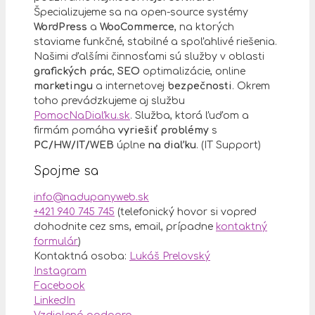
Špecializujeme sa na open-source systémy
WordPress
a
WooCommerce
, na ktorých
staviame funkčné, stabilné a spoľahlivé riešenia.
Našimi ďalšími činnosťami sú služby v oblasti
grafických prác
,
SEO
optimalizácie, online
marketingu
a internetovej
bezpečnosti
. Okrem
toho prevádzkujeme aj službu
PomocNaDiaľku.sk
. Služba, ktorá ľuďom a
firmám pomáha
vyriešiť problémy
s
PC/HW/IT/WEB
úplne
na diaľku
. (IT Support)
Spojme sa
info@nadupanyweb.sk
+421 940 745 745
(telefonický hovor si vopred
dohodnite cez sms, email, prípadne
kontaktný
formulár
)
Kontaktná osoba:
Lukáš Prelovský
Instagram
Facebook
LinkedIn