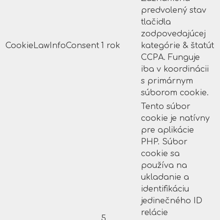
predvolený stav
tlačidla
zodpovedajúcej
CookieLawInfoConsent
1 rok
kategórie & štatút
CCPA. Funguje
iba v koordinácii
s primárnym
súborom cookie.
Tento súbor
cookie je natívny
pre aplikácie
PHP. Súbor
cookie sa
používa na
ukladanie a
identifikáciu
jedinečného ID
relácie
5