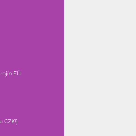
krajín EÚ
u CZK!)