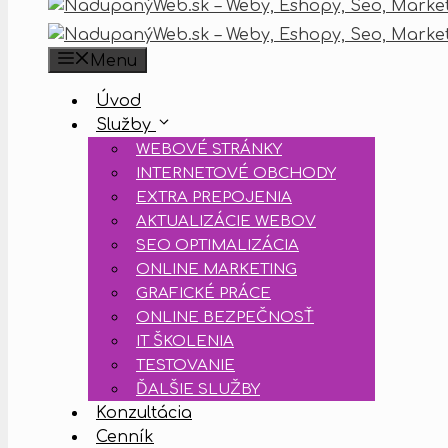
Menu
Úvod
Služby
WEBOVÉ STRÁNKY
INTERNETOVÉ OBCHODY
EXTRA PREPOJENIA
AKTUALIZÁCIE WEBOV
SEO OPTIMALIZÁCIA
ONLINE MARKETING
GRAFICKÉ PRÁCE
ONLINE BEZPEČNOSŤ
IT ŠKOLENIA
TESTOVANIE
ĎALŠIE SLUŽBY
Konzultácia
Cenník