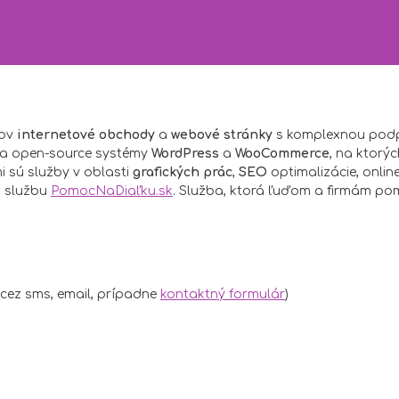
tov
internetové obchody
a
webové stránky
s komplexnou podp
 na open-source systémy
WordPress
a
WooCommerce
, na ktorý
i sú služby v oblasti
grafických prác
,
SEO
optimalizácie, onlin
j službu
PomocNaDiaľku.sk
. Služba, ktorá ľuďom a firmám p
 cez sms, email, prípadne
kontaktný formulár
)