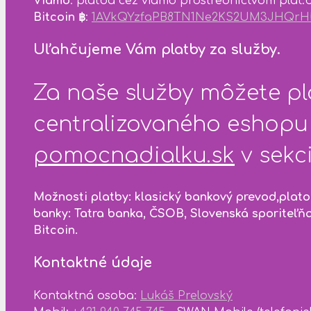
Viamo
: platba cez viamo prostredníctvom plat.
Bitcoin ฿
:
1AVkQYzfaPB8TN1Ne2KS2UM3JHQr
Uľahčujeme Vám platby za služby.
Za naše služby môžete pl
centralizovaného eshopu 
pomocnadialku.sk
v sekc
Možnosti platby: klasický bankový prevod,plat
banky: Tatra banka, ČSOB, Slovenská sporiteľňa
Bitcoin.
Kontaktné údaje
Kontaktná osoba:
Lukáš Prelovský