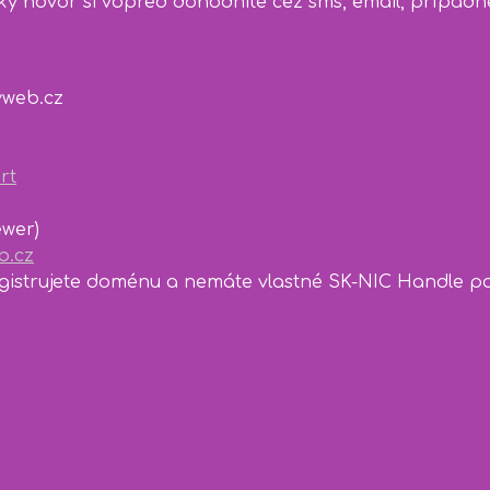
ký hovor si vopred dohodnite cez sms, email, prípad
web.cz
rt
wer)
.cz
egistrujete doménu a nemáte vlastné SK-NIC Handle po