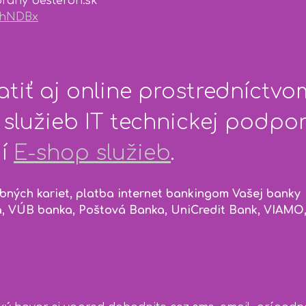
brány besteron.sk
HhNDBx
atiť aj online prostredníctv
služieb IT technickej podpo
ií
E-shop služieb
.
obných kariet, platba internet bankingom Vašej bank
, VÚB banka, Poštová Banka‎, UniCredit Bank, VIAMO,