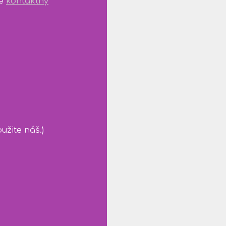
ne
kontaktný
užite náš.)