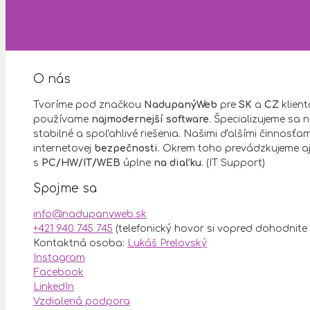
O nás
Tvoríme pod značkou
NadupanýWeb
pre
SK
a
CZ
klien
používame
najmodernejší software
. Špecializujeme sa
stabilné a spoľahlivé riešenia. Našimi ďalšími činnosťam
internetovej
bezpečnosti
. Okrem toho prevádzkujeme a
s
PC/HW/IT/WEB
úplne
na diaľku
. (IT Support)
Spojme sa
info@nadupanyweb.sk
+421 940 745 745
(telefonický hovor si vopred dohodnite
Kontaktná osoba:
Lukáš Prelovský
Instagram
Facebook
LinkedIn
Vzdialená podpora