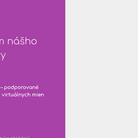
om nášho
ry
y – podporované
 virtuálnych mien