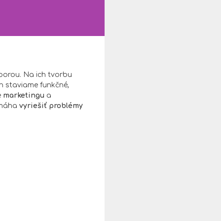
orou. Na ich tvorbu
ch staviame funkčné,
e
marketingu
a
omáha
vyriešiť problémy