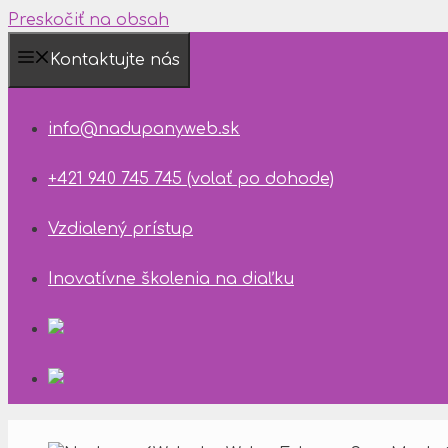
Preskočiť na obsah
Kontaktujte nás
Dostupnosť
technickej
info@nadupanyweb.sk
podpory
+421 940 745 745 (volať po dohode)
10.08.2026
–
Vzdialený prístup
14.08.2026
Inovatívne školenia na diaľku