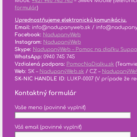
Mobil:
+421 940 745 745
– SWAN Mobile (telefonic
formulár
)
Uprednostňujeme elektronickú komunikáciu.
Email:
info@nadupanyweb.sk / info@nadupany
Facebook:
NadupanyWeb
Instagram:
NadupanýWeb
Skype:
NadupanýWeb – Pomoc na diaľku Suppo
WhatsApp:
0940 745 745
Vzdialená podpora:
PomocNaDialku.sk
(Teamvie
Web
: SK –
NadupanýWeb.sk
/ CZ –
NadupanýWeb
SK-NIC HANDLE ID
: LUKP-0007 (V prípade že r
Kontaktný formulár
Vaše meno (povinné vyplniť)
Váš email (povinné vyplniť)