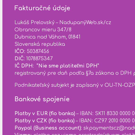
Fakturačné údaje
Lukáš Prelovský – NadupanýWeb.sk/cz
Obrancov mieru 347/8
Dubnica nad Váhom, 01841
Slovenská republika
IČO
: 50387456
DIČ
: 1078875347
IČ DPH
:
“Nie sme platiteľmi DPH”
registrovaný pre daň podľa §7a zákona o DPH pr
Podnikateľský subjekt je zapísaný v OU-TN-OZP
Bankové spojenie
Platby v EUR (fio banka)
– IBAN: SK11 8330 0000
Platby v CZK (fio banka)
– IBAN: CZ97 2010 0000 
Paypal (Business account)
: skpaymentscz@nad